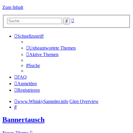
Zum Inhalt
Erweiterte
Suche
Suche
Schnellzugriff
Unbeantwortete Themen
Aktive Themen
Suche
FAQ
Anmelden
Registrieren
www.WhiskySammler.info
Glen Overview
Suche
Bannertausch
Neues Thema