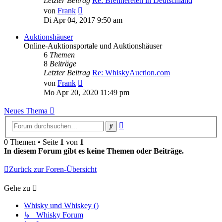
Letzter Beitrag
Re: Brennereien in Deutschland
Neuester
von
Frank
Beitrag
Di Apr 04, 2017 9:50 am
Auktionshäuser
Online-Auktionsportale und Auktionshäuser
6
Themen
8
Beiträge
Letzter Beitrag
Re: WhiskyAuction.com
Neuester
von
Frank
Beitrag
Mo Apr 20, 2020 11:49 pm
Neues Thema
Erweiterte
Suche
Suche
0 Themen • Seite
1
von
1
In diesem Forum gibt es keine Themen oder Beiträge.
Zurück zur Foren-Übersicht
Gehe zu
Whisky und Whiskey ()
↳ Whisky Forum