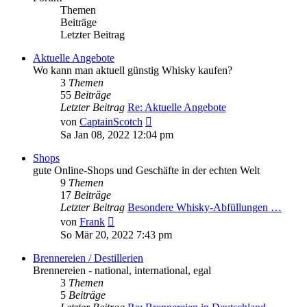
Themen
Beiträge
Letzter Beitrag
Aktuelle Angebote
Wo kann man aktuell günstig Whisky kaufen?
3
Themen
55
Beiträge
Letzter Beitrag
Re: Aktuelle Angebote
Neuester
von
CaptainScotch
Beitrag
Sa Jan 08, 2022 12:04 pm
Shops
gute Online-Shops und Geschäfte in der echten Welt
9
Themen
17
Beiträge
Letzter Beitrag
Besondere Whisky-Abfüllungen …
Neuester
von
Frank
Beitrag
So Mär 20, 2022 7:43 pm
Brennereien / Destillerien
Brennereien - national, international, egal
3
Themen
5
Beiträge