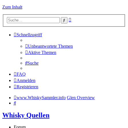
Zum Inhalt
Erweiterte
Suche
Suche
Schnellzugriff
Unbeantwortete Themen
Aktive Themen
Suche
FAQ
Anmelden
Registrieren
www.WhiskySammler.info
Glen Overview
Suche
Whisky Quellen
Forum