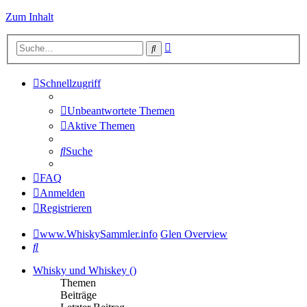
Zum Inhalt
Erweiterte
Suche
Suche
Schnellzugriff
Unbeantwortete Themen
Aktive Themen
Suche
FAQ
Anmelden
Registrieren
www.WhiskySammler.info
Glen Overview
Suche
Whisky und Whiskey ()
Themen
Beiträge