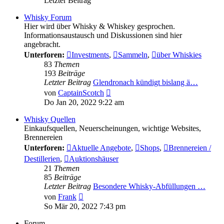
Letzter Beitrag
Whisky Forum
Hier wird über Whisky & Whiskey gesprochen.
Informationsaustausch und Diskussionen sind hier
angebracht.
Unterforen:
Investments
,
Sammeln
,
über Whiskies
83
Themen
193
Beiträge
Letzter Beitrag
Glendronach kündigt bislang ä…
Neuester
von
CaptainScotch
Beitrag
Do Jan 20, 2022 9:22 am
Whisky Quellen
Einkaufsquellen, Neuerscheinungen, wichtige Websites,
Brennereien
Unterforen:
Aktuelle Angebote
,
Shops
,
Brennereien /
Destillerien
,
Auktionshäuser
21
Themen
85
Beiträge
Letzter Beitrag
Besondere Whisky-Abfüllungen …
Neuester
von
Frank
Beitrag
So Mär 20, 2022 7:43 pm
Forum