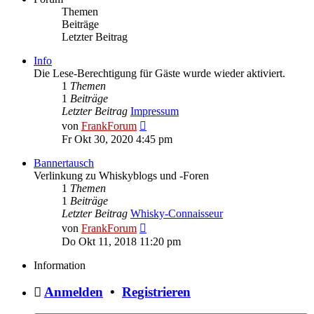
Themen
Beiträge
Letzter Beitrag
Info
Die Lese-Berechtigung für Gäste wurde wieder aktiviert.
1
Themen
1
Beiträge
Letzter Beitrag
Impressum
Neuester
von
FrankForum
Beitrag
Fr Okt 30, 2020 4:45 pm
Bannertausch
Verlinkung zu Whiskyblogs und -Foren
1
Themen
1
Beiträge
Letzter Beitrag
Whisky-Connaisseur
Neuester
von
FrankForum
Beitrag
Do Okt 11, 2018 11:20 pm
Information
Anmelden
•
Registrieren