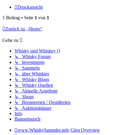
Druckansicht
1 Beitrag • Seite
1
von
1
Zurück zu „Shops“
Gehe zu
Whisky und Whiskey ()
↳ Whisky Forum
↳ Investments
↳ Sammeln
↳ über Whiskies
↳ Whisky Blogs
↳ Whisky Quellen
↳ Aktuelle Angebote
↳ Shops
↳ Brennereien / Destillerien
↳ Auktionshäuser
Info
Bannertausch
www.WhiskySammler.info
Glen Overview