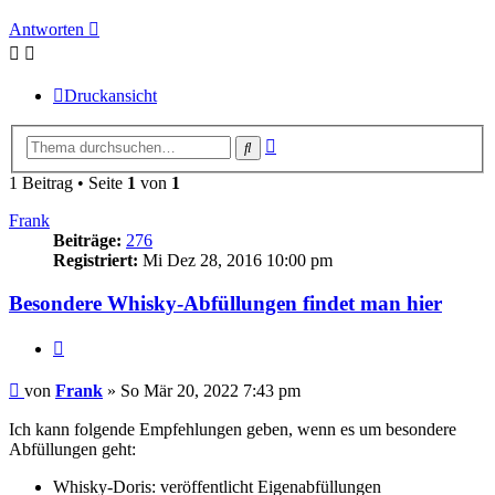
Antworten
Druckansicht
Erweiterte
Suche
Suche
1 Beitrag • Seite
1
von
1
Frank
Beiträge:
276
Registriert:
Mi Dez 28, 2016 10:00 pm
Besondere Whisky-Abfüllungen findet man hier
Zitieren
Beitrag
von
Frank
»
So Mär 20, 2022 7:43 pm
Ich kann folgende Empfehlungen geben, wenn es um besondere
Abfüllungen geht:
Whisky-Doris: veröffentlicht Eigenabfüllungen