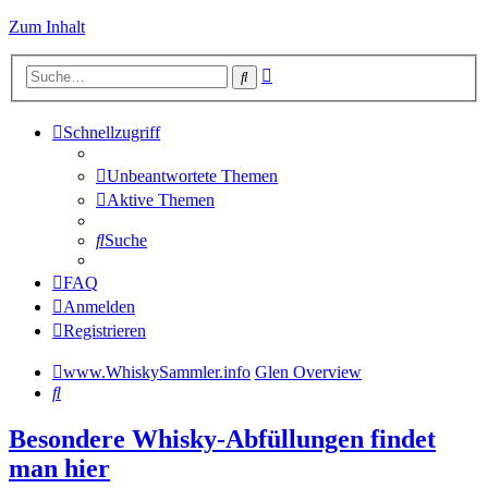
Zum Inhalt
Erweiterte
Suche
Suche
Schnellzugriff
Unbeantwortete Themen
Aktive Themen
Suche
FAQ
Anmelden
Registrieren
www.WhiskySammler.info
Glen Overview
Suche
Besondere Whisky-Abfüllungen findet
man hier