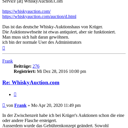
Service [at] WhiskyAuction.Com
https://whiskyauction.com/
https://whiskyauction.com/auction/d.html
Das ist das deutsche Whisky-Auktionshaus von Krüger.
Die Auktionswebseite ist etwas antiquiert, aber sie funktioniert.
Man muss sich halt daran gewöhnen.
ich bin der normale User des Administrators
Nach
oben
Frank
Beiträge:
276
Registriert:
Mi Dez 28, 2016 10:00 pm
Re: WhiskyAuction.com
Zitieren
Beitrag
von
Frank
»
Mo Apr 20, 2020 11:49 pm
In der Zwischenzeit habe ich bei Krüger's Auktionen schon die eine
oder andere Flasche ersteigert.
Ausserdem wurde das Gebührenkonzept geändert. Sowohl