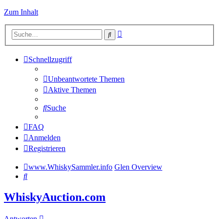
Zum Inhalt
Erweiterte
Suche
Suche
Schnellzugriff
Unbeantwortete Themen
Aktive Themen
Suche
FAQ
Anmelden
Registrieren
www.WhiskySammler.info
Glen Overview
Suche
WhiskyAuction.com
Antworten