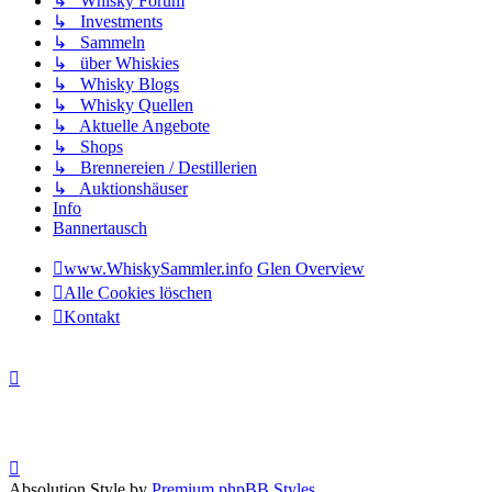
↳ Whisky Forum
↳ Investments
↳ Sammeln
↳ über Whiskies
↳ Whisky Blogs
↳ Whisky Quellen
↳ Aktuelle Angebote
↳ Shops
↳ Brennereien / Destillerien
↳ Auktionshäuser
Info
Bannertausch
www.WhiskySammler.info
Glen Overview
Alle Cookies löschen
Kontakt
Absolution Style by
Premium phpBB Styles