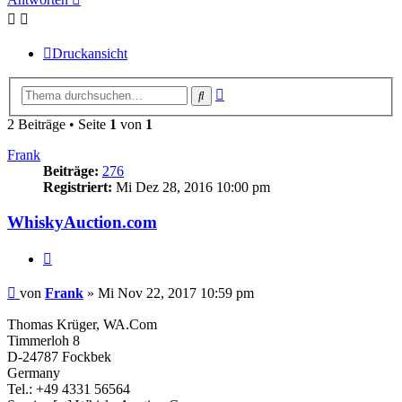
Druckansicht
Erweiterte
Suche
Suche
2 Beiträge • Seite
1
von
1
Frank
Beiträge:
276
Registriert:
Mi Dez 28, 2016 10:00 pm
WhiskyAuction.com
Zitieren
Beitrag
von
Frank
»
Mi Nov 22, 2017 10:59 pm
Thomas Krüger, WA.Com
Timmerloh 8
D-24787 Fockbek
Germany
Tel.: +49 4331 56564