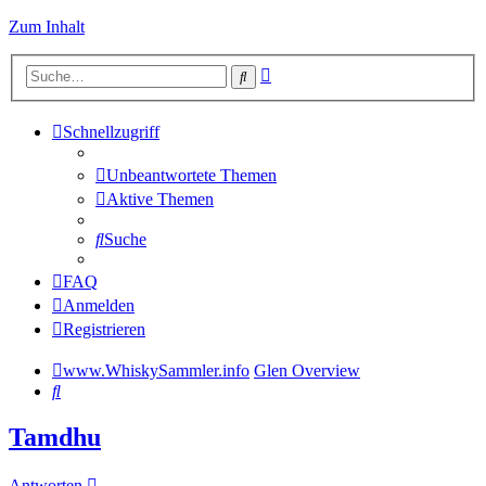
Zum Inhalt
Erweiterte
Suche
Suche
Schnellzugriff
Unbeantwortete Themen
Aktive Themen
Suche
FAQ
Anmelden
Registrieren
www.WhiskySammler.info
Glen Overview
Suche
Tamdhu
Antworten