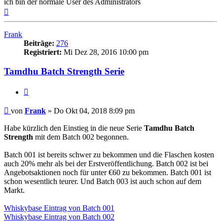
ich bin der normale User des Administrators
Nach
oben
Frank
Beiträge:
276
Registriert:
Mi Dez 28, 2016 10:00 pm
Tamdhu Batch Strength Serie
Zitieren
Beitrag
von
Frank
»
Do Okt 04, 2018 8:09 pm
Habe kürzlich den Einstieg in die neue Serie
Tamdhu Batch
Strength
mit dem Batch 002 begonnen.
Batch 001 ist bereits schwer zu bekommen und die Flaschen kosten
auch 20% mehr als bei der Erstveröffentlichung. Batch 002 ist bei
Angebotsaktionen noch für unter €60 zu bekommen. Batch 001 ist
schon wesentlich teurer. Und Batch 003 ist auch schon auf dem
Markt.
Whiskybase Eintrag von Batch 001
Whiskybase Eintrag von Batch 002