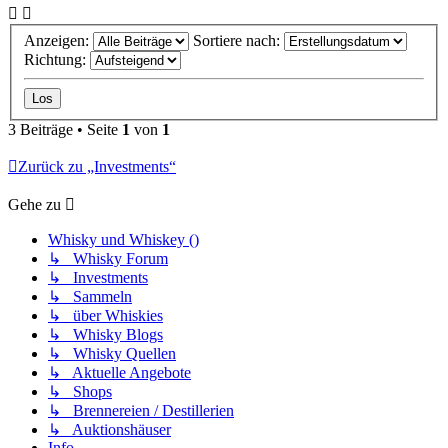
Anzeigen:
Sortiere nach:
Richtung:
3 Beiträge • Seite
1
von
1
Zurück zu „Investments“
Gehe zu
Whisky und Whiskey ()
↳ Whisky Forum
↳ Investments
↳ Sammeln
↳ über Whiskies
↳ Whisky Blogs
↳ Whisky Quellen
↳ Aktuelle Angebote
↳ Shops
↳ Brennereien / Destillerien
↳ Auktionshäuser
Info