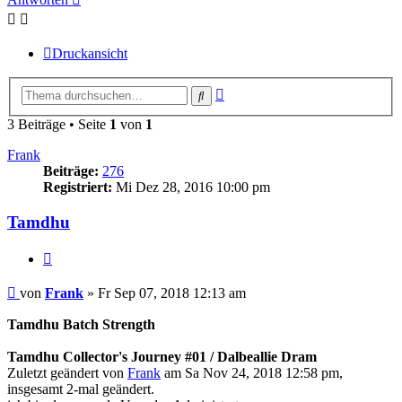
Druckansicht
Erweiterte
Suche
Suche
3 Beiträge • Seite
1
von
1
Frank
Beiträge:
276
Registriert:
Mi Dez 28, 2016 10:00 pm
Tamdhu
Zitieren
Beitrag
von
Frank
»
Fr Sep 07, 2018 12:13 am
Tamdhu Batch Strength
Tamdhu Collector's Journey #01 / Dalbeallie Dram
Zuletzt geändert von
Frank
am Sa Nov 24, 2018 12:58 pm,
insgesamt 2-mal geändert.