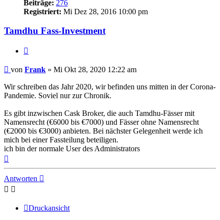
Beiträge:
276
Registriert:
Mi Dez 28, 2016 10:00 pm
Tamdhu Fass-Investment
Zitieren
Beitrag
von
Frank
»
Mi Okt 28, 2020 12:22 am
Wir schreiben das Jahr 2020, wir befinden uns mitten in der Corona-
Pandemie. Soviel nur zur Chronik.
Es gibt inzwischen Cask Broker, die auch Tamdhu-Fässer mit
Namensrecht (€6000 bis €7000) und Fässer ohne Namensrecht
(€2000 bis €3000) anbieten. Bei nächster Gelegenheit werde ich
mich bei einer Fassteilung beteiligen.
ich bin der normale User des Administrators
Nach
oben
Antworten
Druckansicht