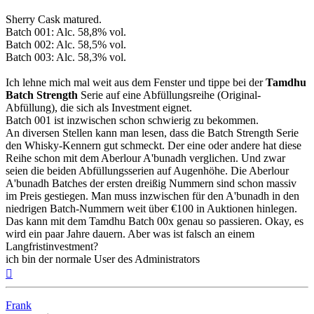
Sherry Cask matured.
Batch 001: Alc. 58,8% vol.
Batch 002: Alc. 58,5% vol.
Batch 003: Alc. 58,3% vol.
Ich lehne mich mal weit aus dem Fenster und tippe bei der
Tamdhu
Batch Strength
Serie auf eine Abfüllungsreihe (Original-
Abfüllung), die sich als Investment eignet.
Batch 001 ist inzwischen schon schwierig zu bekommen.
An diversen Stellen kann man lesen, dass die Batch Strength Serie
den Whisky-Kennern gut schmeckt. Der eine oder andere hat diese
Reihe schon mit dem Aberlour A'bunadh verglichen. Und zwar
seien die beiden Abfüllungsserien auf Augenhöhe. Die Aberlour
A'bunadh Batches der ersten dreißig Nummern sind schon massiv
im Preis gestiegen. Man muss inzwischen für den A'bunadh in den
niedrigen Batch-Nummern weit über €100 in Auktionen hinlegen.
Das kann mit dem Tamdhu Batch 00x genau so passieren. Okay, es
wird ein paar Jahre dauern. Aber was ist falsch an einem
Langfristinvestment?
ich bin der normale User des Administrators
Nach
oben
Frank