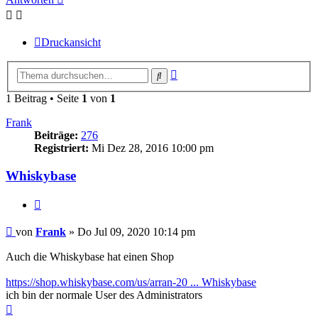
Druckansicht
Erweiterte
Suche
Suche
1 Beitrag • Seite
1
von
1
Frank
Beiträge:
276
Registriert:
Mi Dez 28, 2016 10:00 pm
Whiskybase
Zitieren
Beitrag
von
Frank
»
Do Jul 09, 2020 10:14 pm
Auch die Whiskybase hat einen Shop
https://shop.whiskybase.com/us/arran-20 ... Whiskybase
ich bin der normale User des Administrators
Nach