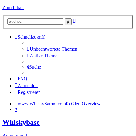
Zum Inhalt
Erweiterte
Suche
Suche
Schnellzugriff
Unbeantwortete Themen
Aktive Themen
Suche
FAQ
Anmelden
Registrieren
www.WhiskySammler.info
Glen Overview
Suche
Whiskybase
Antworten