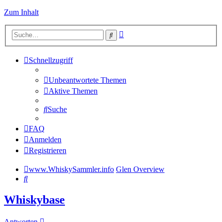
Zum Inhalt
Erweiterte
Suche
Suche
Schnellzugriff
Unbeantwortete Themen
Aktive Themen
Suche
FAQ
Anmelden
Registrieren
www.WhiskySammler.info
Glen Overview
Suche
Whiskybase
Antworten