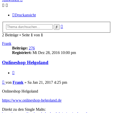
Druckansicht
Erweiterte
Suche
Suche
2 Beiträge • Seite
1
von
1
Frank
Beiträge:
276
Registriert:
Mi Dez 28, 2016 10:00 pm
Onlineshop Helgoland
Zitieren
Beitrag
von
Frank
»
Sa Jan 21, 2017 4:25 pm
Onlineshop Helgoland
https://www.onlineshop-helgoland.de
Direkt zu den Single Malts: