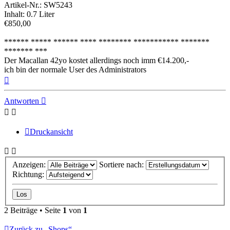
Artikel-Nr.: SW5243
Inhalt: 0.7 Liter
€850,00
****** ***** ****** **** ******** *********** *******
******* ***
Der Macallan 42yo kostet allerdings noch imm €14.200,-
ich bin der normale User des Administrators
Nach
oben
Antworten
Druckansicht
Anzeigen:
Sortiere nach:
Richtung:
2 Beiträge • Seite
1
von
1
Zurück zu „Shops“