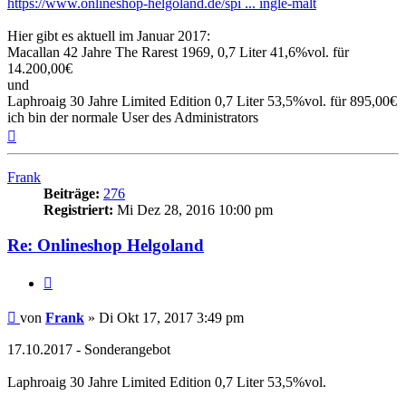
https://www.onlineshop-helgoland.de/spi ... ingle-malt
Hier gibt es aktuell im Januar 2017:
Macallan 42 Jahre The Rarest 1969, 0,7 Liter 41,6%vol. für
14.200,00€
und
Laphroaig 30 Jahre Limited Edition 0,7 Liter 53,5%vol. für 895,00€
ich bin der normale User des Administrators
Nach
oben
Frank
Beiträge:
276
Registriert:
Mi Dez 28, 2016 10:00 pm
Re: Onlineshop Helgoland
Zitieren
Beitrag
von
Frank
»
Di Okt 17, 2017 3:49 pm
17.10.2017 - Sonderangebot
Laphroaig 30 Jahre Limited Edition 0,7 Liter 53,5%vol.