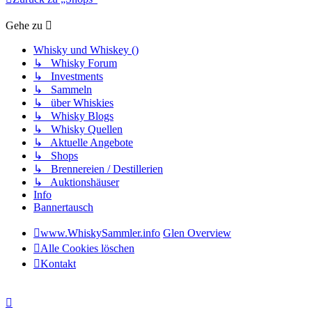
Gehe zu
Whisky und Whiskey ()
↳ Whisky Forum
↳ Investments
↳ Sammeln
↳ über Whiskies
↳ Whisky Blogs
↳ Whisky Quellen
↳ Aktuelle Angebote
↳ Shops
↳ Brennereien / Destillerien
↳ Auktionshäuser
Info
Bannertausch
www.WhiskySammler.info
Glen Overview
Alle Cookies löschen
Kontakt