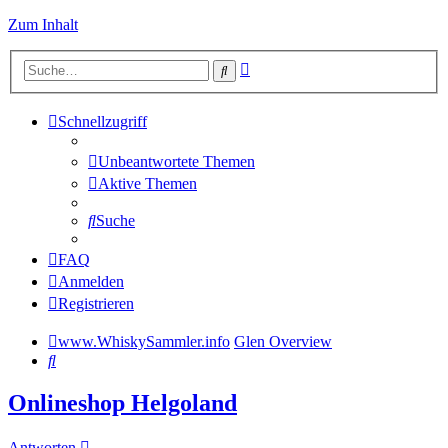
Zum Inhalt
Erweiterte
Suche
Suche
Schnellzugriff
Unbeantwortete Themen
Aktive Themen
Suche
FAQ
Anmelden
Registrieren
www.WhiskySammler.info
Glen Overview
Suche
Onlineshop Helgoland
Antworten