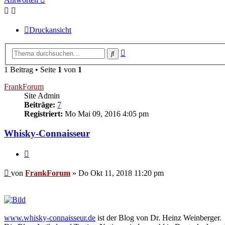
Druckansicht
Erweiterte
Suche
Suche
1 Beitrag • Seite
1
von
1
FrankForum
Site Admin
Beiträge:
7
Registriert:
Mo Mai 09, 2016 4:05 pm
Whisky-Connaisseur
Zitieren
Beitrag
von
FrankForum
»
Do Okt 11, 2018 11:20 pm
www.whisky-connaisseur.de
ist der Blog von Dr. Heinz Weinberger.