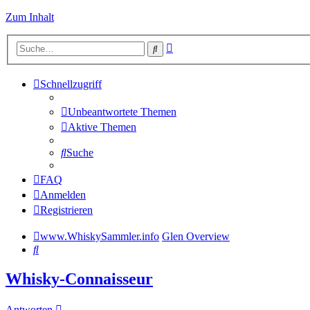
Zum Inhalt
Erweiterte
Suche
Suche
Schnellzugriff
Unbeantwortete Themen
Aktive Themen
Suche
FAQ
Anmelden
Registrieren
www.WhiskySammler.info
Glen Overview
Suche
Whisky-Connaisseur
Antworten