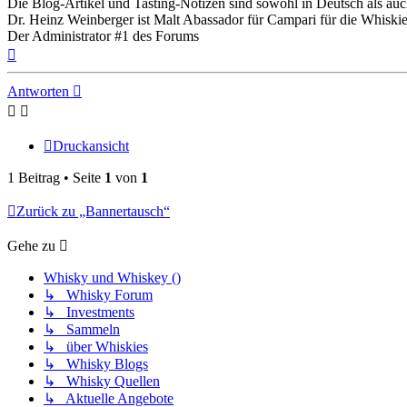
Die Blog-Artikel und Tasting-Notizen sind sowohl in Deutsch als auc
Dr. Heinz Weinberger ist Malt Abassador für Campari für die Whiski
Der Administrator #1 des Forums
Nach
oben
Antworten
Druckansicht
1 Beitrag • Seite
1
von
1
Zurück zu „Bannertausch“
Gehe zu
Whisky und Whiskey ()
↳ Whisky Forum
↳ Investments
↳ Sammeln
↳ über Whiskies
↳ Whisky Blogs
↳ Whisky Quellen
↳ Aktuelle Angebote