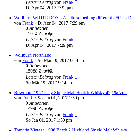
Letzter Beitrag
von
Frank
Di Apr 04, 2017 7:32 pm
Wolfburn WHITE BOX - A little something different - 50% - 
von
Frank
»
Di Apr 04, 2017 7:29 pm
0
Antworten
15014
Zugriffe
Letzter Beitrag
von
Frank
Di Apr 04, 2017 7:29 pm
Wolfburn Northland
von
Frank
»
So Mär 19, 2017 9:14 am
0
Antworten
15088
Zugriffe
Letzter Beitrag
von
Frank
So Mär 19, 2017 9:14 am
Bowmore 1957 Islay Single Malt Scotch Whisky 42,1% Vol.
von
Frank
»
So Jan 01, 2017 1:50 pm
0
Antworten
14998
Zugriffe
Letzter Beitrag
von
Frank
So Jan 01, 2017 1:50 pm
Tomatin Vintage 1988 Batch 2 Highland Single Malt Whisky