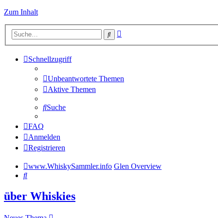
Zum Inhalt
Erweiterte
Suche
Suche
Schnellzugriff
Unbeantwortete Themen
Aktive Themen
Suche
FAQ
Anmelden
Registrieren
www.WhiskySammler.info
Glen Overview
Suche
über Whiskies
Neues Thema