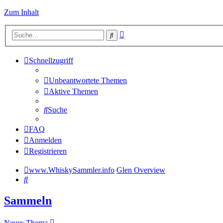
Zum Inhalt
Erweiterte
Suche
Suche
Schnellzugriff
Unbeantwortete Themen
Aktive Themen
Suche
FAQ
Anmelden
Registrieren
www.WhiskySammler.info
Glen Overview
Suche
Sammeln
Neues Thema