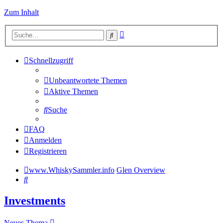
Zum Inhalt
Erweiterte
Suche
Suche
Schnellzugriff
Unbeantwortete Themen
Aktive Themen
Suche
FAQ
Anmelden
Registrieren
www.WhiskySammler.info
Glen Overview
Suche
Investments
Neues Thema