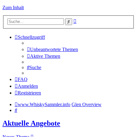
Zum Inhalt
Erweiterte
Suche
Suche
Schnellzugriff
Unbeantwortete Themen
Aktive Themen
Suche
FAQ
Anmelden
Registrieren
www.WhiskySammler.info
Glen Overview
Suche
Aktuelle Angebote
Neues Thema