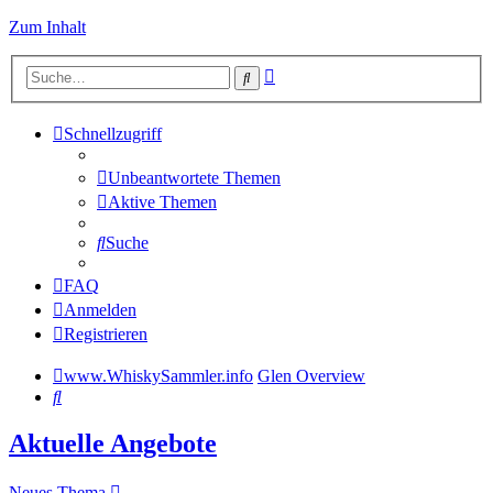
Zum Inhalt
Erweiterte
Suche
Suche
Schnellzugriff
Unbeantwortete Themen
Aktive Themen
Suche
FAQ
Anmelden
Registrieren
www.WhiskySammler.info
Glen Overview
Suche
Aktuelle Angebote
Neues Thema