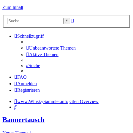
Zum Inhalt
Erweiterte
Suche
Suche
Schnellzugriff
Unbeantwortete Themen
Aktive Themen
Suche
FAQ
Anmelden
Registrieren
www.WhiskySammler.info
Glen Overview
Suche
Bannertausch
Neues Thema