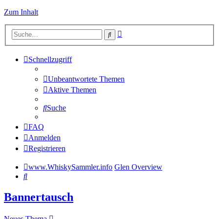
Zum Inhalt
Erweiterte
Suche
Suche
Schnellzugriff
Unbeantwortete Themen
Aktive Themen
Suche
FAQ
Anmelden
Registrieren
www.WhiskySammler.info
Glen Overview
Suche
Bannertausch
Neues Thema