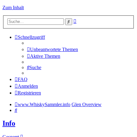
Zum Inhalt
Erweiterte
Suche
Suche
Schnellzugriff
Unbeantwortete Themen
Aktive Themen
Suche
FAQ
Anmelden
Registrieren
www.WhiskySammler.info
Glen Overview
Suche
Info
Gesperrt