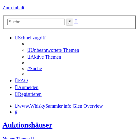
Zum Inhalt
Erweiterte
Suche
Suche
Schnellzugriff
Unbeantwortete Themen
Aktive Themen
Suche
FAQ
Anmelden
Registrieren
www.WhiskySammler.info
Glen Overview
Suche
Auktionshäuser
Neues Thema