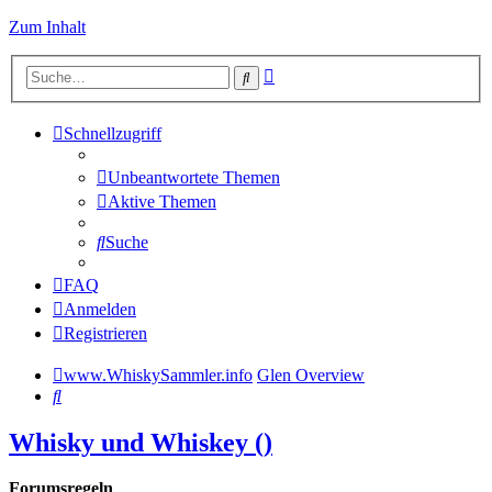
Zum Inhalt
Erweiterte
Suche
Suche
Schnellzugriff
Unbeantwortete Themen
Aktive Themen
Suche
FAQ
Anmelden
Registrieren
www.WhiskySammler.info
Glen Overview
Suche
Whisky und Whiskey ()
Forumsregeln