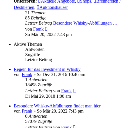
Unterforen:
Aktuelle Angebote
,
Shops
,
Brennereien /
Destillerien
,
Auktionshäuser
21
Themen
85
Beiträge
Letzter Beitrag
Besondere Whisky-Abfüllungen …
Neuester
von
Frank
Beitrag
So Mär 20, 2022 7:43 pm
Aktive Themen
Antworten
Zugriffe
Letzter Beitrag
Regeln für das Investment in Whisky
von
Frank
»
Sa Dez 31, 2016 10:46 am
1
Antworten
18498
Zugriffe
Letzter Beitrag
von
Frank
Di Mai 29, 2018 1:00 am
Besondere Whisky-Abfüllungen findet man hier
von
Frank
»
So Mär 20, 2022 7:43 pm
0
Antworten
57079
Zugriffe
Letzter Beitrag
von
Frank