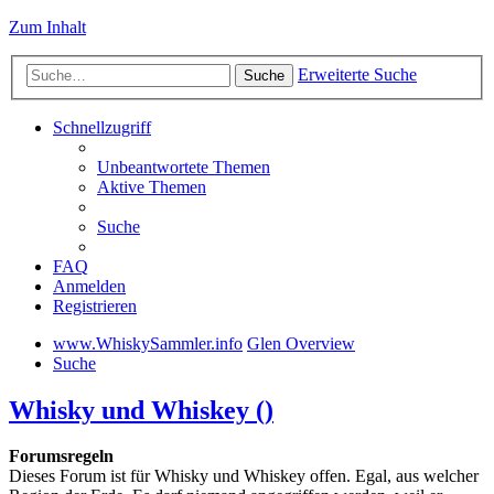
Zum Inhalt
Erweiterte Suche
Suche
Schnellzugriff
Unbeantwortete Themen
Aktive Themen
Suche
FAQ
Anmelden
Registrieren
www.WhiskySammler.info
Glen Overview
Suche
Whisky und Whiskey ()
Forumsregeln
Dieses Forum ist für Whisky und Whiskey offen. Egal, aus welcher