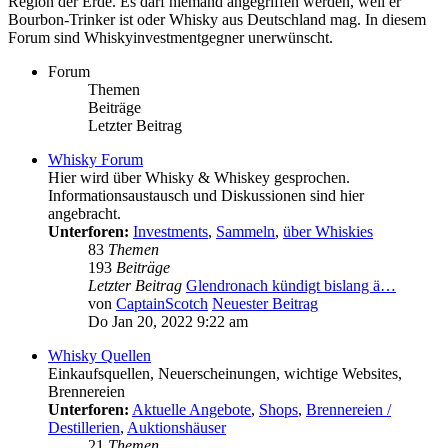
Region der Erde. Es darf niemand angegriffen werden, weil er
Bourbon-Trinker ist oder Whisky aus Deutschland mag. In diesem
Forum sind Whiskyinvestmentgegner unerwünscht.
Forum
Themen
Beiträge
Letzter Beitrag
Whisky Forum
Hier wird über Whisky & Whiskey gesprochen.
Informationsaustausch und Diskussionen sind hier
angebracht.
Unterforen:
Investments
,
Sammeln
,
über Whiskies
83
Themen
193
Beiträge
Letzter Beitrag
Glendronach kündigt bislang ä…
von
CaptainScotch
Neuester Beitrag
Do Jan 20, 2022 9:22 am
Whisky Quellen
Einkaufsquellen, Neuerscheinungen, wichtige Websites,
Brennereien
Unterforen:
Aktuelle Angebote
,
Shops
,
Brennereien /
Destillerien
,
Auktionshäuser
21
Themen