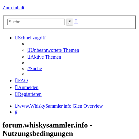
Zum Inhalt
Erweiterte
Suche
Suche
Schnellzugriff
Unbeantwortete Themen
Aktive Themen
Suche
FAQ
Anmelden
Registrieren
www.WhiskySammler.info
Glen Overview
Suche
forum.whiskysammler.info -
Nutzungsbedingungen