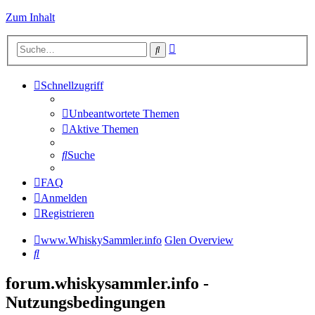
Zum Inhalt
Erweiterte
Suche
Suche
Schnellzugriff
Unbeantwortete Themen
Aktive Themen
Suche
FAQ
Anmelden
Registrieren
www.WhiskySammler.info
Glen Overview
Suche
forum.whiskysammler.info -
Nutzungsbedingungen