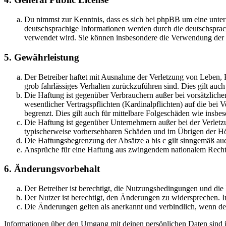
Du nimmst zur Kenntnis, dass es sich bei phpBB um eine unter
deutschsprachige Informationen werden durch die deutschsprac
verwendet wird. Sie können insbesondere die Verwendung der S
5. Gewährleistung
Der Betreiber haftet mit Ausnahme der Verletzung von Leben, Kö
grob fahrlässiges Verhalten zurückzuführen sind. Dies gilt au
Die Haftung ist gegenüber Verbrauchern außer bei vorsätzlich
wesentlicher Vertragspflichten (Kardinalpflichten) auf die be
begrenzt. Dies gilt auch für mittelbare Folgeschäden wie ins
Die Haftung ist gegenüber Unternehmern außer bei der Verletzu
typischerweise vorhersehbaren Schäden und im Übrigen der Höh
Die Haftungsbegrenzung der Absätze a bis c gilt sinngemäß auc
Ansprüche für eine Haftung aus zwingendem nationalem Recht 
6. Änderungsvorbehalt
Der Betreiber ist berechtigt, die Nutzungsbedingungen und di
Der Nutzer ist berechtigt, den Änderungen zu widersprechen. I
Die Änderungen gelten als anerkannt und verbindlich, wenn d
Informationen über den Umgang mit deinen persönlichen Daten sind i