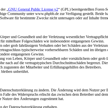
 der „
GNU General Public License v2
“ (GPL) bereitgestellten Foren
hige Community unter www.phpbb.de zur Verfügung gestellt. Beide hab
oftware für bestimmte Zwecke nicht untersagen oder auf Inhalte frem
rper und Gesundheit und der Verletzung wesentlicher Vertragspflichten
ch für mittelbare Folgeschäden wie insbesondere entgangenen Gewinn.
em oder grob fahrlässigem Verhalten oder bei Schäden aus der Verletz
i Vertragsschluss typischerweise vorhersehbaren Schäden und im übrigen
besondere entgangenen Gewinn.
ng von Leben, Körper und Gesundheit oder vorsätzlichem oder grob fah
e nach auf die vertragstypischen Durchschnittsschäden begrenzt. Dies
h zugunsten der Mitarbeiter und Erfüllungsgehilfen des Betreibers.
bleiben unberührt.
e Datenschutzerklärung zu ändern. Die Änderung wird dem Nutzer per E-
m Falle des Widerspruchs erlischt das zwischen dem Betreiber und dem 
er Nutzer den Änderungen zugestimmt hat.
n der Datenschutzerklärung enthalten.