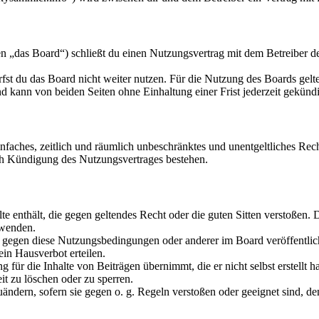
 „das Board“) schließt du einen Nutzungsvertrag mit dem Betreiber des
fst du das Board nicht weiter nutzen. Für die Nutzung des Boards gelten
 kann von beiden Seiten ohne Einhaltung einer Frist jederzeit gekünd
 einfaches, zeitlich und räumlich unbeschränktes und unentgeltliches R
ch Kündigung des Nutzungsvertrages bestehen.
alte enthält, die gegen geltendes Recht oder die guten Sitten verstoßen. 
rwenden.
n gegen diese Nutzungsbedingungen oder anderer im Board veröffentli
in Hausverbot erteilen.
für die Inhalte von Beiträgen übernimmt, die er nicht selbst erstellt 
it zu löschen oder zu sperren.
uändern, sofern sie gegen o. g. Regeln verstoßen oder geeignet sind, 