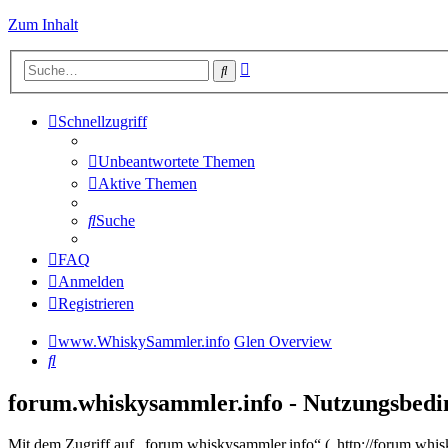
Zum Inhalt
Erweiterte
Suche
Suche
Schnellzugriff
Unbeantwortete Themen
Aktive Themen
Suche
FAQ
Anmelden
Registrieren
www.WhiskySammler.info
Glen Overview
Suche
forum.whiskysammler.info - Nutzungsbed
Mit dem Zugriff auf „forum.whiskysammler.info“ („http://forum.whis