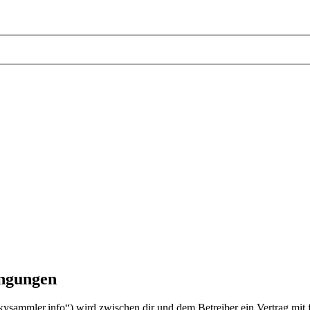
ingungen
kysammler.info“) wird zwischen dir und dem Betreiber ein Vertrag mit