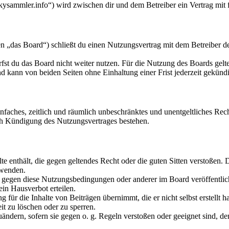
kysammler.info“) wird zwischen dir und dem Betreiber ein Vertrag mit
 „das Board“) schließt du einen Nutzungsvertrag mit dem Betreiber des
fst du das Board nicht weiter nutzen. Für die Nutzung des Boards gelten
 kann von beiden Seiten ohne Einhaltung einer Frist jederzeit gekünd
 einfaches, zeitlich und räumlich unbeschränktes und unentgeltliches R
ch Kündigung des Nutzungsvertrages bestehen.
alte enthält, die gegen geltendes Recht oder die guten Sitten verstoßen. 
rwenden.
n gegen diese Nutzungsbedingungen oder anderer im Board veröffentli
in Hausverbot erteilen.
für die Inhalte von Beiträgen übernimmt, die er nicht selbst erstellt 
it zu löschen oder zu sperren.
uändern, sofern sie gegen o. g. Regeln verstoßen oder geeignet sind, 