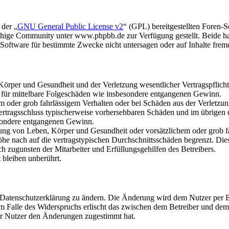
 der „
GNU General Public License v2
“ (GPL) bereitgestellten Foren
hige Community unter www.phpbb.de zur Verfügung gestellt. Beide hab
oftware für bestimmte Zwecke nicht untersagen oder auf Inhalte frem
rper und Gesundheit und der Verletzung wesentlicher Vertragspflichten
ch für mittelbare Folgeschäden wie insbesondere entgangenen Gewinn.
em oder grob fahrlässigem Verhalten oder bei Schäden aus der Verletz
i Vertragsschluss typischerweise vorhersehbaren Schäden und im übrigen
besondere entgangenen Gewinn.
ng von Leben, Körper und Gesundheit oder vorsätzlichem oder grob fah
e nach auf die vertragstypischen Durchschnittsschäden begrenzt. Dies
h zugunsten der Mitarbeiter und Erfüllungsgehilfen des Betreibers.
bleiben unberührt.
e Datenschutzerklärung zu ändern. Die Änderung wird dem Nutzer per E-
m Falle des Widerspruchs erlischt das zwischen dem Betreiber und dem 
er Nutzer den Änderungen zugestimmt hat.