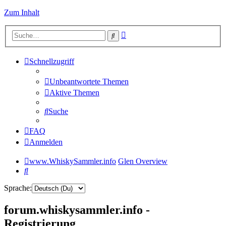
Zum Inhalt
Erweiterte
Suche
Suche
Schnellzugriff
Unbeantwortete Themen
Aktive Themen
Suche
FAQ
Anmelden
www.WhiskySammler.info
Glen Overview
Suche
Sprache:
forum.whiskysammler.info -
Registrierung