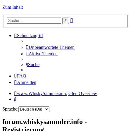
Zum Inhalt
Erweiterte
Suche
Suche
Schnellzugriff
Unbeantwortete Themen
Aktive Themen
Suche
FAQ
Anmelden
www.WhiskySammler.info
Glen Overview
Suche
Sprache:
forum.whiskysammler.info -
Registrierung