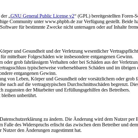
 der „
GNU General Public License v2
“ (GPL) bereitgestellten Foren
hige Community unter www.phpbb.de zur Verfügung gestellt. Beide hab
oftware für bestimmte Zwecke nicht untersagen oder auf Inhalte frem
rper und Gesundheit und der Verletzung wesentlicher Vertragspflichten
ch für mittelbare Folgeschäden wie insbesondere entgangenen Gewinn.
em oder grob fahrlässigem Verhalten oder bei Schäden aus der Verletz
i Vertragsschluss typischerweise vorhersehbaren Schäden und im übrigen
besondere entgangenen Gewinn.
ng von Leben, Körper und Gesundheit oder vorsätzlichem oder grob fah
e nach auf die vertragstypischen Durchschnittsschäden begrenzt. Dies
h zugunsten der Mitarbeiter und Erfüllungsgehilfen des Betreibers.
bleiben unberührt.
e Datenschutzerklärung zu ändern. Die Änderung wird dem Nutzer per E-
m Falle des Widerspruchs erlischt das zwischen dem Betreiber und dem 
er Nutzer den Änderungen zugestimmt hat.