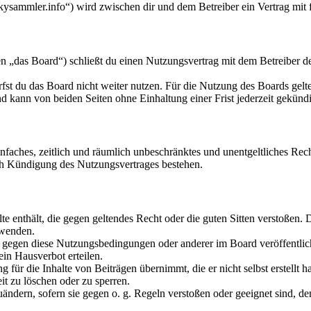
kysammler.info“) wird zwischen dir und dem Betreiber ein Vertrag mit
 „das Board“) schließt du einen Nutzungsvertrag mit dem Betreiber des
fst du das Board nicht weiter nutzen. Für die Nutzung des Boards gelten
 kann von beiden Seiten ohne Einhaltung einer Frist jederzeit gekünd
 einfaches, zeitlich und räumlich unbeschränktes und unentgeltliches R
ch Kündigung des Nutzungsvertrages bestehen.
alte enthält, die gegen geltendes Recht oder die guten Sitten verstoßen. 
rwenden.
n gegen diese Nutzungsbedingungen oder anderer im Board veröffentli
in Hausverbot erteilen.
für die Inhalte von Beiträgen übernimmt, die er nicht selbst erstellt 
it zu löschen oder zu sperren.
uändern, sofern sie gegen o. g. Regeln verstoßen oder geeignet sind, 