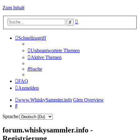
Zum Inhalt
Erweiterte
Suche
Suche
Schnellzugriff
Unbeantwortete Themen
Aktive Themen
Suche
FAQ
Anmelden
www.WhiskySammler.info
Glen Overview
Suche
Sprache:
forum.whiskysammler.info -
Registrierung