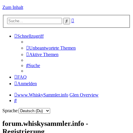
Zum Inhalt
Erweiterte
Suche
Suche
Schnellzugriff
Unbeantwortete Themen
Aktive Themen
Suche
FAQ
Anmelden
www.WhiskySammler.info
Glen Overview
Suche
Sprache:
forum.whiskysammler.info -
Registrierung