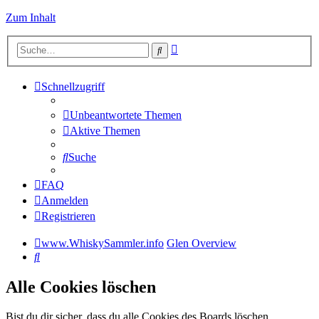
Zum Inhalt
Erweiterte
Suche
Suche
Schnellzugriff
Unbeantwortete Themen
Aktive Themen
Suche
FAQ
Anmelden
Registrieren
www.WhiskySammler.info
Glen Overview
Suche
Alle Cookies löschen
Bist du dir sicher, dass du alle Cookies des Boards löschen