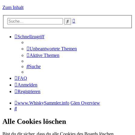
Zum Inhalt
Erweiterte
Suche
Suche
Schnellzugriff
Unbeantwortete Themen
Aktive Themen
Suche
FAQ
Anmelden
Registrieren
www.WhiskySammler.info
Glen Overview
Suche
Alle Cookies löschen
Bist du dir sicher, dass du alle Cookies des Boards löschen