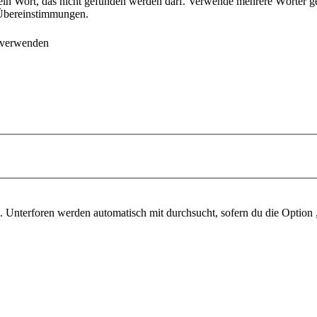
ein Wort, das nicht gefunden werden darf. Verwende mehrere Wörter g
e Übereinstimmungen.
 verwenden
 Unterforen werden automatisch mit durchsucht, sofern du die Option 