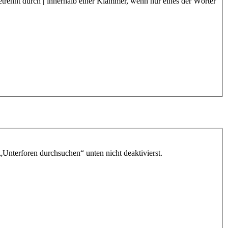
etrennt durch
|
innerhalb einer Klammer, wenn nur eines der Wörter
„Unterforen durchsuchen“ unten nicht deaktivierst.