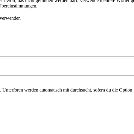
ein Wort, das nicht gefunden werden darf. Verwende mehrere Wörter g
e Übereinstimmungen.
 verwenden
 Unterforen werden automatisch mit durchsucht, sofern du die Option 