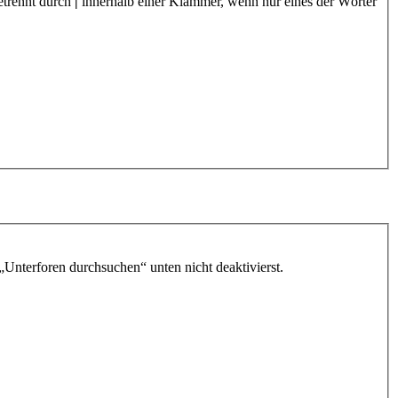
etrennt durch
|
innerhalb einer Klammer, wenn nur eines der Wörter
„Unterforen durchsuchen“ unten nicht deaktivierst.