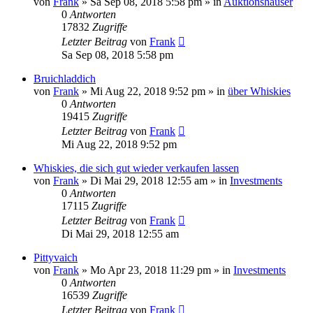
von
Frank
»
Sa Sep 08, 2018 5:58 pm
» in
Auktionshäuser
0
Antworten
17832
Zugriffe
Letzter Beitrag
von
Frank
Sa Sep 08, 2018 5:58 pm
Bruichladdich
von
Frank
»
Mi Aug 22, 2018 9:52 pm
» in
über Whiskies
0
Antworten
19415
Zugriffe
Letzter Beitrag
von
Frank
Mi Aug 22, 2018 9:52 pm
Whiskies, die sich gut wieder verkaufen lassen
von
Frank
»
Di Mai 29, 2018 12:55 am
» in
Investments
0
Antworten
17115
Zugriffe
Letzter Beitrag
von
Frank
Di Mai 29, 2018 12:55 am
Pittyvaich
von
Frank
»
Mo Apr 23, 2018 11:29 pm
» in
Investments
0
Antworten
16539
Zugriffe
Letzter Beitrag
von
Frank