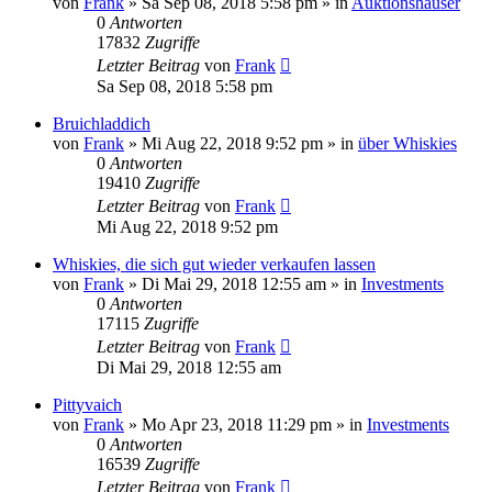
von
Frank
»
Sa Sep 08, 2018 5:58 pm
» in
Auktionshäuser
0
Antworten
17832
Zugriffe
Letzter Beitrag
von
Frank
Sa Sep 08, 2018 5:58 pm
Bruichladdich
von
Frank
»
Mi Aug 22, 2018 9:52 pm
» in
über Whiskies
0
Antworten
19410
Zugriffe
Letzter Beitrag
von
Frank
Mi Aug 22, 2018 9:52 pm
Whiskies, die sich gut wieder verkaufen lassen
von
Frank
»
Di Mai 29, 2018 12:55 am
» in
Investments
0
Antworten
17115
Zugriffe
Letzter Beitrag
von
Frank
Di Mai 29, 2018 12:55 am
Pittyvaich
von
Frank
»
Mo Apr 23, 2018 11:29 pm
» in
Investments
0
Antworten
16539
Zugriffe
Letzter Beitrag
von
Frank