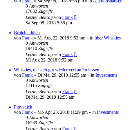
von
Frank
»
Sa Sep 08, 2018 5:58 pm
» in
Auktionshäuser
0
Antworten
17832
Zugriffe
Letzter Beitrag
von
Frank
Sa Sep 08, 2018 5:58 pm
Bruichladdich
von
Frank
»
Mi Aug 22, 2018 9:52 pm
» in
über Whiskies
0
Antworten
19410
Zugriffe
Letzter Beitrag
von
Frank
Mi Aug 22, 2018 9:52 pm
Whiskies, die sich gut wieder verkaufen lassen
von
Frank
»
Di Mai 29, 2018 12:55 am
» in
Investments
0
Antworten
17115
Zugriffe
Letzter Beitrag
von
Frank
Di Mai 29, 2018 12:55 am
Pittyvaich
von
Frank
»
Mo Apr 23, 2018 11:29 pm
» in
Investments
0
Antworten
16539
Zugriffe
Letzter Beitrag
von
Frank