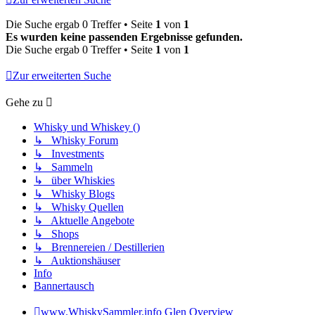
Die Suche ergab 0 Treffer • Seite
1
von
1
Es wurden keine passenden Ergebnisse gefunden.
Die Suche ergab 0 Treffer • Seite
1
von
1
Zur erweiterten Suche
Gehe zu
Whisky und Whiskey ()
↳ Whisky Forum
↳ Investments
↳ Sammeln
↳ über Whiskies
↳ Whisky Blogs
↳ Whisky Quellen
↳ Aktuelle Angebote
↳ Shops
↳ Brennereien / Destillerien
↳ Auktionshäuser
Info
Bannertausch
www.WhiskySammler.info
Glen Overview