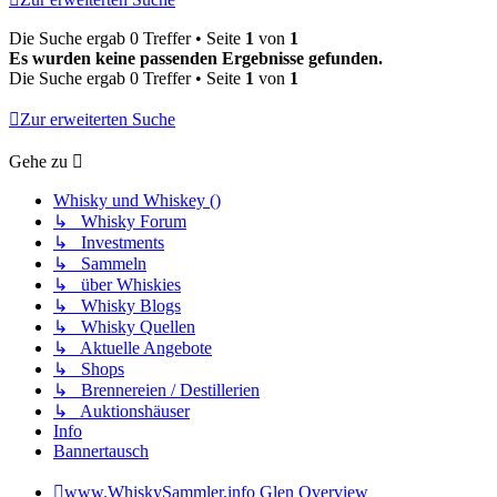
Die Suche ergab 0 Treffer • Seite
1
von
1
Es wurden keine passenden Ergebnisse gefunden.
Die Suche ergab 0 Treffer • Seite
1
von
1
Zur erweiterten Suche
Gehe zu
Whisky und Whiskey ()
↳ Whisky Forum
↳ Investments
↳ Sammeln
↳ über Whiskies
↳ Whisky Blogs
↳ Whisky Quellen
↳ Aktuelle Angebote
↳ Shops
↳ Brennereien / Destillerien
↳ Auktionshäuser
Info
Bannertausch
www.WhiskySammler.info
Glen Overview