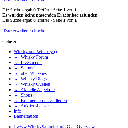
Die Suche ergab 0 Treffer • Seite
1
von
1
Es wurden keine passenden Ergebnisse gefunden.
Die Suche ergab 0 Treffer • Seite
1
von
1
Zur erweiterten Suche
Gehe zu
Whisky und Whiskey ()
↳ Whisky Forum
↳ Investments
↳ Sammeln
↳ über Whiskies
↳ Whisky Blogs
↳ Whisky Quellen
↳ Aktuelle Angebote
↳ Shops
↳ Brennereien / Destillerien
↳ Auktionshäuser
Info
Bannertausch
www.WhiskySammler.info
Glen Overview