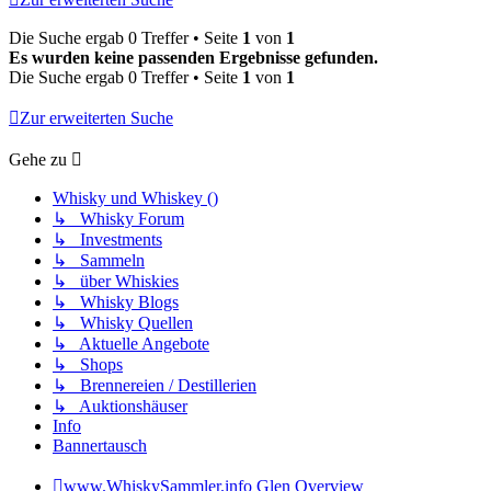
Die Suche ergab 0 Treffer • Seite
1
von
1
Es wurden keine passenden Ergebnisse gefunden.
Die Suche ergab 0 Treffer • Seite
1
von
1
Zur erweiterten Suche
Gehe zu
Whisky und Whiskey ()
↳ Whisky Forum
↳ Investments
↳ Sammeln
↳ über Whiskies
↳ Whisky Blogs
↳ Whisky Quellen
↳ Aktuelle Angebote
↳ Shops
↳ Brennereien / Destillerien
↳ Auktionshäuser
Info
Bannertausch
www.WhiskySammler.info
Glen Overview