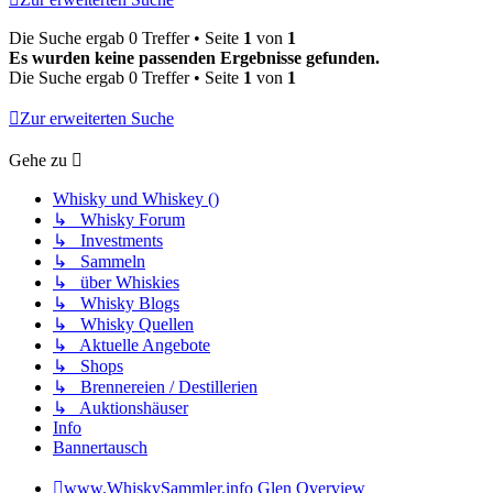
Die Suche ergab 0 Treffer • Seite
1
von
1
Es wurden keine passenden Ergebnisse gefunden.
Die Suche ergab 0 Treffer • Seite
1
von
1
Zur erweiterten Suche
Gehe zu
Whisky und Whiskey ()
↳ Whisky Forum
↳ Investments
↳ Sammeln
↳ über Whiskies
↳ Whisky Blogs
↳ Whisky Quellen
↳ Aktuelle Angebote
↳ Shops
↳ Brennereien / Destillerien
↳ Auktionshäuser
Info
Bannertausch
www.WhiskySammler.info
Glen Overview