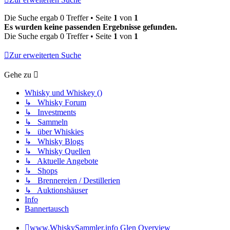
Die Suche ergab 0 Treffer • Seite
1
von
1
Es wurden keine passenden Ergebnisse gefunden.
Die Suche ergab 0 Treffer • Seite
1
von
1
Zur erweiterten Suche
Gehe zu
Whisky und Whiskey ()
↳ Whisky Forum
↳ Investments
↳ Sammeln
↳ über Whiskies
↳ Whisky Blogs
↳ Whisky Quellen
↳ Aktuelle Angebote
↳ Shops
↳ Brennereien / Destillerien
↳ Auktionshäuser
Info
Bannertausch
www.WhiskySammler.info
Glen Overview