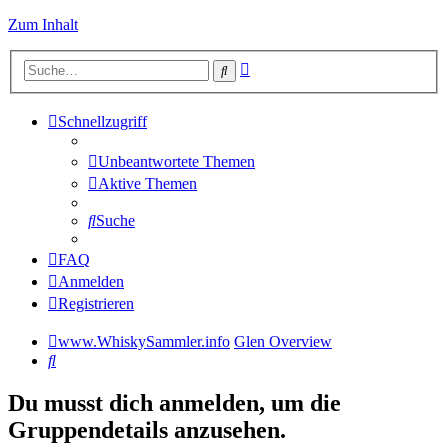
Zum Inhalt
Erweiterte
Suche
Suche
Schnellzugriff
Unbeantwortete Themen
Aktive Themen
Suche
FAQ
Anmelden
Registrieren
www.WhiskySammler.info
Glen Overview
Suche
Du musst dich anmelden, um die
Gruppendetails anzusehen.