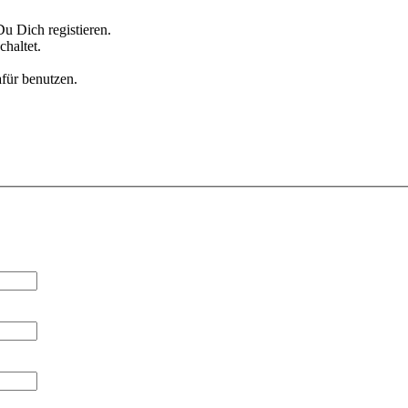
u Dich registieren.
haltet.
afür benutzen.