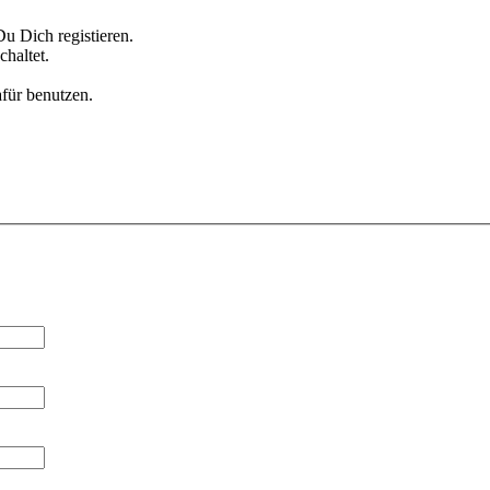
u Dich registieren.
haltet.
afür benutzen.