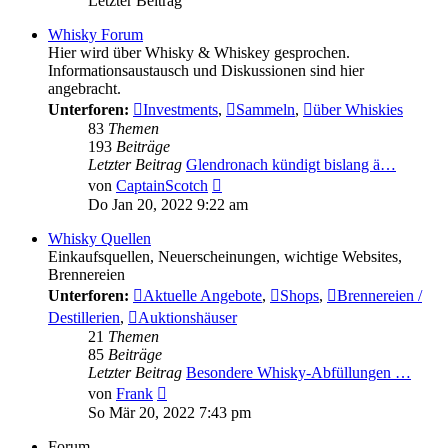
Letzter Beitrag
Whisky Forum
Hier wird über Whisky & Whiskey gesprochen.
Informationsaustausch und Diskussionen sind hier
angebracht.
Unterforen:
Investments
,
Sammeln
,
über Whiskies
83
Themen
193
Beiträge
Letzter Beitrag
Glendronach kündigt bislang ä…
Neuester
von
CaptainScotch
Beitrag
Do Jan 20, 2022 9:22 am
Whisky Quellen
Einkaufsquellen, Neuerscheinungen, wichtige Websites,
Brennereien
Unterforen:
Aktuelle Angebote
,
Shops
,
Brennereien /
Destillerien
,
Auktionshäuser
21
Themen
85
Beiträge
Letzter Beitrag
Besondere Whisky-Abfüllungen …
Neuester
von
Frank
Beitrag
So Mär 20, 2022 7:43 pm
Forum