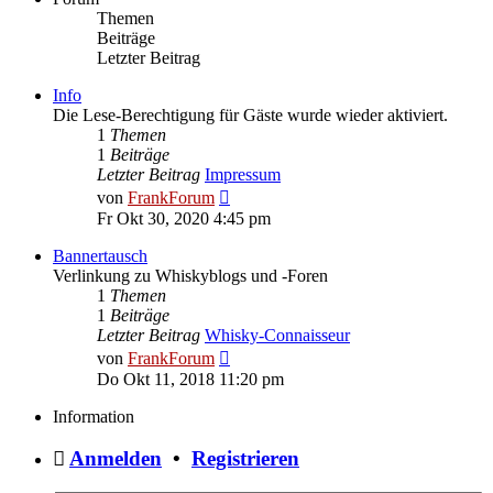
Themen
Beiträge
Letzter Beitrag
Info
Die Lese-Berechtigung für Gäste wurde wieder aktiviert.
1
Themen
1
Beiträge
Letzter Beitrag
Impressum
Neuester
von
FrankForum
Beitrag
Fr Okt 30, 2020 4:45 pm
Bannertausch
Verlinkung zu Whiskyblogs und -Foren
1
Themen
1
Beiträge
Letzter Beitrag
Whisky-Connaisseur
Neuester
von
FrankForum
Beitrag
Do Okt 11, 2018 11:20 pm
Information
Anmelden
•
Registrieren