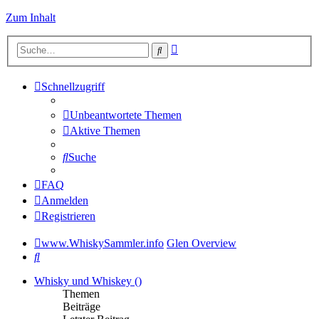
Zum Inhalt
Erweiterte
Suche
Suche
Schnellzugriff
Unbeantwortete Themen
Aktive Themen
Suche
FAQ
Anmelden
Registrieren
www.WhiskySammler.info
Glen Overview
Suche
Whisky und Whiskey ()
Themen
Beiträge