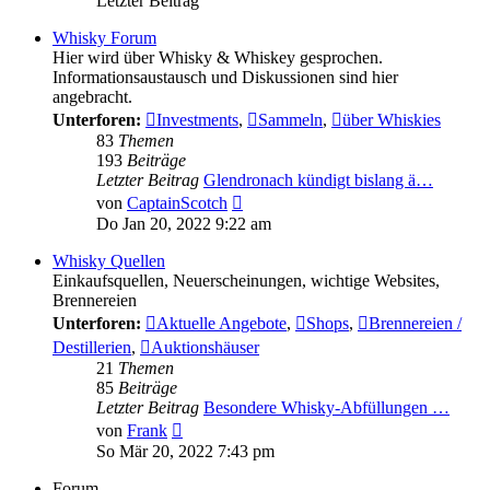
Letzter Beitrag
Whisky Forum
Hier wird über Whisky & Whiskey gesprochen.
Informationsaustausch und Diskussionen sind hier
angebracht.
Unterforen:
Investments
,
Sammeln
,
über Whiskies
83
Themen
193
Beiträge
Letzter Beitrag
Glendronach kündigt bislang ä…
Neuester
von
CaptainScotch
Beitrag
Do Jan 20, 2022 9:22 am
Whisky Quellen
Einkaufsquellen, Neuerscheinungen, wichtige Websites,
Brennereien
Unterforen:
Aktuelle Angebote
,
Shops
,
Brennereien /
Destillerien
,
Auktionshäuser
21
Themen
85
Beiträge
Letzter Beitrag
Besondere Whisky-Abfüllungen …
Neuester
von
Frank
Beitrag
So Mär 20, 2022 7:43 pm
Forum