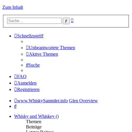
Zum Inhalt
Erweiterte
Suche
Suche
Schnellzugriff
Unbeantwortete Themen
Aktive Themen
Suche
FAQ
Anmelden
Registrieren
www.WhiskySammler.info
Glen Overview
Suche
Whisky und Whiskey ()
Themen
Beiträge