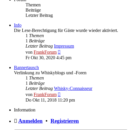
Themen
Beiträge
Letzter Beitrag
Info
Die Lese-Berechtigung für Gäste wurde wieder aktiviert.
1
Themen
1
Beiträge
Letzter Beitrag
Impressum
Neuester
von
FrankForum
Beitrag
Fr Okt 30, 2020 4:45 pm
Bannertausch
Verlinkung zu Whiskyblogs und -Foren
1
Themen
1
Beiträge
Letzter Beitrag
Whisky-Connaisseur
Neuester
von
FrankForum
Beitrag
Do Okt 11, 2018 11:20 pm
Information
Anmelden
•
Registrieren