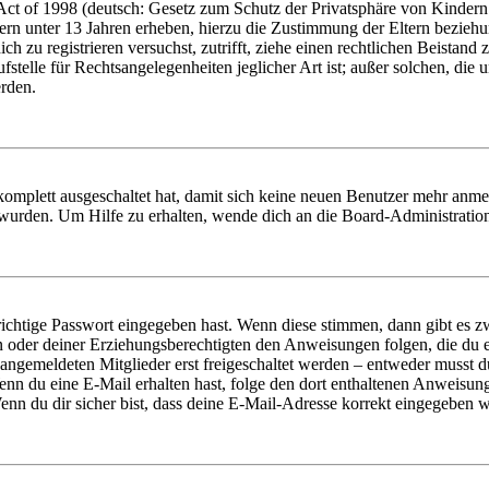
t of 1998 (deutsch: Gesetz zum Schutz der Privatsphäre von Kindern i
ern unter 13 Jahren erheben, hierzu die Zustimmung der Eltern bezieh
dich zu registrieren versuchst, zutrifft, ziehe einen rechtlichen Beista
stelle für Rechtsangelegenheiten jeglicher Art ist; außer solchen, die
erden.
 komplett ausgeschaltet hat, damit sich keine neuen Benutzer mehr anm
 wurden. Um Hilfe zu erhalten, wende dich an die Board-Administratio
richtige Passwort eingegeben hast. Wenn diese stimmen, dann gibt es
ern oder deiner Erziehungsberechtigten den Anweisungen folgen, die du e
 angemeldeten Mitglieder erst freigeschaltet werden – entweder musst du
. Wenn du eine E-Mail erhalten hast, folge den dort enthaltenen Anweis
nn du dir sicher bist, dass deine E-Mail-Adresse korrekt eingegeben w