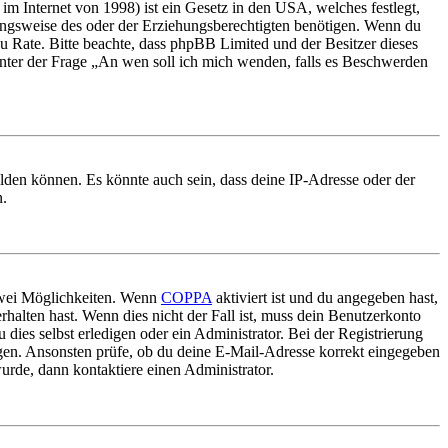
m Internet von 1998) ist ein Gesetz in den USA, welches festlegt,
ungsweise des oder der Erziehungsberechtigten benötigen. Wenn du
nd zu Rate. Bitte beachte, dass phpBB Limited und der Besitzer dieses
 unter der Frage „An wen soll ich mich wenden, falls es Beschwerden
elden können. Es könnte auch sein, dass deine IP-Adresse oder der
n.
 zwei Möglichkeiten. Wenn
COPPA
aktiviert ist und du angegeben hast,
rhalten hast. Wenn dies nicht der Fall ist, muss dein Benutzerkonto
 dies selbst erledigen oder ein Administrator. Bei der Registrierung
ungen. Ansonsten prüfe, ob du deine E-Mail-Adresse korrekt eingegeben
urde, dann kontaktiere einen Administrator.