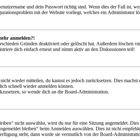
Benutzername und dein Passwort richtig sind. Wenn dies der Fall ist, w
igurationsproblem mit der Website vorliegt, welches ein Administrator l
t mehr anmelden?!
rschieden Gründen deaktiviert oder gelöscht hat. Außerdem löschen vie
triere dich einfach erneut und nimm aktiv an den Diskussionen teil!
 nicht wieder mitteilen, du kannst es jedoch zurücksetzen. Dies machs
 dich schnell wieder anmelden können.
ückzusetzen, so wende dich an die Board-Administration.
en“ nicht auswählst, wirst du nur für eine Sitzung angemeldet. Dies
Angemeldet bleiben“ beim Anmelden auswählen. Dies ist nicht empfehle
Verfügung steht, dann wurde sie vermutlich von der Board-Administratio