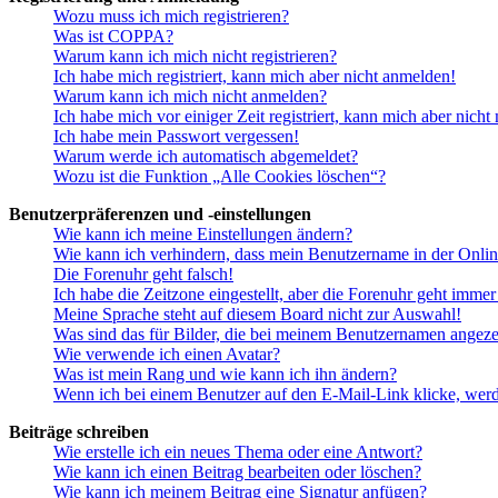
Wozu muss ich mich registrieren?
Was ist COPPA?
Warum kann ich mich nicht registrieren?
Ich habe mich registriert, kann mich aber nicht anmelden!
Warum kann ich mich nicht anmelden?
Ich habe mich vor einiger Zeit registriert, kann mich aber nich
Ich habe mein Passwort vergessen!
Warum werde ich automatisch abgemeldet?
Wozu ist die Funktion „Alle Cookies löschen“?
Benutzerpräferenzen und -einstellungen
Wie kann ich meine Einstellungen ändern?
Wie kann ich verhindern, dass mein Benutzername in der Onlin
Die Forenuhr geht falsch!
Ich habe die Zeitzone eingestellt, aber die Forenuhr geht immer
Meine Sprache steht auf diesem Board nicht zur Auswahl!
Was sind das für Bilder, die bei meinem Benutzernamen angez
Wie verwende ich einen Avatar?
Was ist mein Rang und wie kann ich ihn ändern?
Wenn ich bei einem Benutzer auf den E-Mail-Link klicke, werd
Beiträge schreiben
Wie erstelle ich ein neues Thema oder eine Antwort?
Wie kann ich einen Beitrag bearbeiten oder löschen?
Wie kann ich meinem Beitrag eine Signatur anfügen?