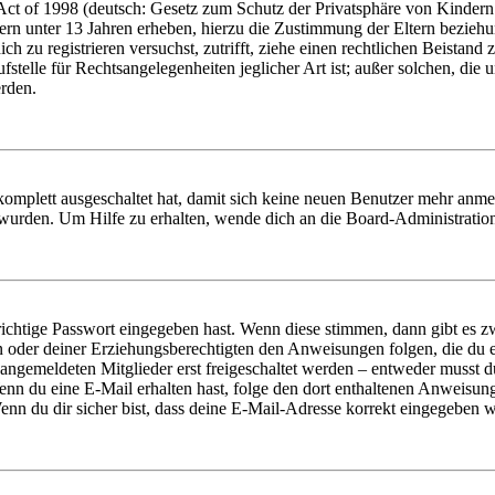
t of 1998 (deutsch: Gesetz zum Schutz der Privatsphäre von Kindern i
ern unter 13 Jahren erheben, hierzu die Zustimmung der Eltern bezieh
dich zu registrieren versuchst, zutrifft, ziehe einen rechtlichen Beista
stelle für Rechtsangelegenheiten jeglicher Art ist; außer solchen, die
erden.
 komplett ausgeschaltet hat, damit sich keine neuen Benutzer mehr anm
 wurden. Um Hilfe zu erhalten, wende dich an die Board-Administratio
richtige Passwort eingegeben hast. Wenn diese stimmen, dann gibt es
ern oder deiner Erziehungsberechtigten den Anweisungen folgen, die du e
 angemeldeten Mitglieder erst freigeschaltet werden – entweder musst du
. Wenn du eine E-Mail erhalten hast, folge den dort enthaltenen Anweis
nn du dir sicher bist, dass deine E-Mail-Adresse korrekt eingegeben w