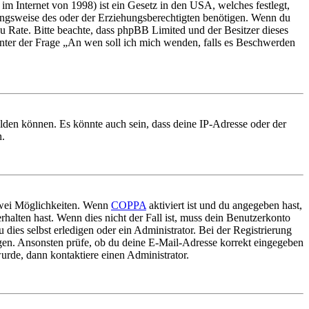
m Internet von 1998) ist ein Gesetz in den USA, welches festlegt,
ungsweise des oder der Erziehungsberechtigten benötigen. Wenn du
nd zu Rate. Bitte beachte, dass phpBB Limited und der Besitzer dieses
 unter der Frage „An wen soll ich mich wenden, falls es Beschwerden
elden können. Es könnte auch sein, dass deine IP-Adresse oder der
n.
 zwei Möglichkeiten. Wenn
COPPA
aktiviert ist und du angegeben hast,
rhalten hast. Wenn dies nicht der Fall ist, muss dein Benutzerkonto
 dies selbst erledigen oder ein Administrator. Bei der Registrierung
ungen. Ansonsten prüfe, ob du deine E-Mail-Adresse korrekt eingegeben
urde, dann kontaktiere einen Administrator.